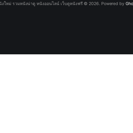
นังใหม่ รวมหนังน่าดู หนังออนไลน์ เว็บดูหนังฟรี © 2026. Powered by
Gho