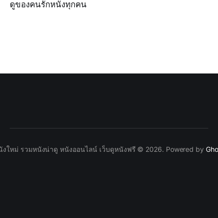
ดูของคนรักหนังทุกคน
นังใหม่ รวมหนังน่าดู หนังออนไลน์ เว็บดูหนังฟรี © 2026. Powered by
Gho