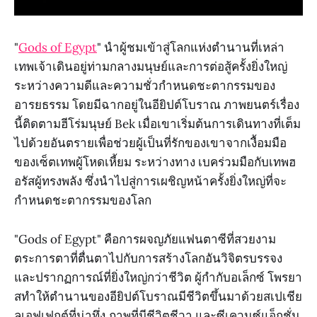
"
Gods of Egypt
" นำผู้ชมเข้าสู่โลกแห่งตำนานที่เหล่า
เทพเจ้าเดินอยู่ท่ามกลางมนุษย์และการต่อสู้ครั้งยิ่งใหญ่
ระหว่างความดีและความชั่วกำหนดชะตากรรมของ
อารยธรรม โดยมีฉากอยู่ในอียิปต์โบราณ ภาพยนตร์เรื่อง
นี้ติดตามฮีโร่มนุษย์ Bek เมื่อเขาเริ่มต้นการเดินทางที่เต็ม
ไปด้วยอันตรายเพื่อช่วยผู้เป็นที่รักของเขาจากเงื้อมมือ
ของเซ็ตเทพผู้โหดเหี้ยม ระหว่างทาง เบคร่วมมือกับเทพฮ
อรัสผู้ทรงพลัง ซึ่งนำไปสู่การเผชิญหน้าครั้งยิ่งใหญ่ที่จะ
กำหนดชะตากรรมของโลก
"Gods of Egypt" คือการผจญภัยแฟนตาซีที่สวยงาม
ตระการตาที่ตื่นตาไปกับการสร้างโลกอันวิจิตรบรรจง
และปรากฏการณ์ที่ยิ่งใหญ่กว่าชีวิต ผู้กำกับอเล็กซ์ โพรยา
สทำให้ตำนานของอียิปต์โบราณมีชีวิตขึ้นมาด้วยสเปเชีย
ลเอฟเฟกต์ที่น่าทึ่ง ภาพที่มีชีวิตชีวา และซีเควนซ์แอ็กชั่น