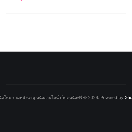
นังใหม่ รวมหนังน่าดู หนังออนไลน์ เว็บดูหนังฟรี © 2026. Powered by
Gho