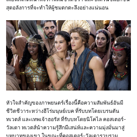
สุดอลังการที่จะทำให้ผู้ชมตกตะลึงอย่างแน่นอน
หัวใจสำคัญของภาพยนตร์เรื่องนี้คือความสัมพันธ์อันมี
ชีวิตชีวาระหว่างฮีโร่มนุษย์เบค ที่รับบทโดยเบรนตัน
ทเวตส์ และเทพเจ้าฮอรัส ที่รับบทโดยนิโคไล คอสเตอร์-
วัลเดา ทเวตส์นำความรู้สึกมีเสน่ห์และความมุ่งมั่นมาสู่
บทบาทของเขา ในขณะที่คอสเตอร์-วัลเดารวบรวม