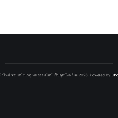
นังใหม่ รวมหนังน่าดู หนังออนไลน์ เว็บดูหนังฟรี © 2026. Powered by
Gho