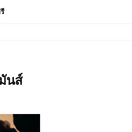
รี
ันส์