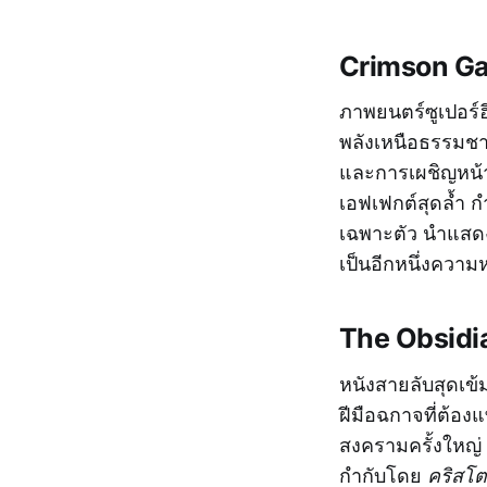
Crimson Ga
ภาพยนตร์ซูเปอร์ฮี
พลังเหนือธรรมชาต
และการเผชิญหน้
เอฟเฟกต์สุดล้ำ 
เฉพาะตัว นำแสดง
เป็นอีกหนึ่งความห
The Obsidi
หนังสายลับสุดเข
ฝีมือฉกาจที่ต้อง
สงครามครั้งใหญ่ 
กำกับโดย
คริสโ