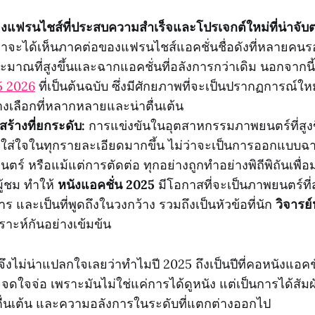
แฟรนไชส์ที่ประสบความสำเร็จและโปรเจกต์ใหม่ที่น่าจับ
่เราจะได้เห็นภาคต่อของแฟรนไชส์แอคชั่นชื่อดังที่หลายคน
มาณที่สูงขึ้นและฉากแอคชั่นที่อลังการกว่าเดิม นอกจากนี้
5 2026
ที่เป็นต้นฉบับ ซึ่งมีศักยภาพที่จะเป็นปรากฏการณ์ใ
างเลือกที่หลากหลายและน่าตื่นเต้น
้างที่ยกระดับ:
การแข่งขันในอุตสาหกรรมภาพยนตร์ที่สูงขึ้
ใส่ใจในทุกรายละเอียดมากขึ้น ไม่ว่าจะเป็นการออกแบบฉาก
ร์ หรือแม้แต่การตัดต่อ ทุกอย่างถูกทำอย่างพิถีพิถันเพื
ับผู้ชม ทำให้
หนังแอคชั่น 2025
มีโอกาสที่จะเป็นภาพยนตร์ที
าร และเป็นที่พูดถึงในวงกว้าง รวมถึงเป็นหัวข้อที่นัก
วิจารย์
ราะห์กันอย่างเข้มข้น
้ จึงไม่น่าแปลกใจเลยว่าทำไมปี 2025 ถึงเป็นปีที่คอหนังแอคชั
ดใจจ่อ เพราะมันไม่ใช่แค่การได้ดูหนัง แต่เป็นการได้สั
ื่นเต้น และความอลังการในระดับที่แตกต่างออกไป