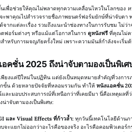
ทำขึ้นเพื่อช่วยให้คุณไม่พลาดทุกความเคลื่อนไหวในโลกของ
ห
จะพาคุณไปสำรวจรายชื่อภาพยนตร์ฟอร์มยักษ์ที่น่าจับตา พร
งได้จากแต่ละเรื่อง รวมถึงแนะนำช่องทางในการรับชม ไม่ว่
ตฟอร์มต่างๆ หรือแม้แต่โอกาสในการ
ดูหนังฟรี
ที่คุณไม่
มสำหรับการผจญภัยครั้งใหม่ เพราะความมันส์กำลังจะเริ่มต้น
อคชั่น 2025 ถึงน่าจับตามองเป็นพิเศ
็นเพียงแค่ปีใหม่ในปฏิทิน แต่ยังเป็นหมุดหมายสำคัญที่วงกา
กขั้น ด้วยหลายปัจจัยที่หลอมรวมกัน ทำให้
หนังแอคชั่น 20
และมอบประสบการณ์ที่เหนือกว่าที่เคยมีมา นี่คือเหตุผลที
ึงน่าจับตามองเป็นพิเศษ:
 และ Visual Effects ที่ก้าวล้ำ:
ทุกวันนี้เทคโนโลยีด้าน
จะแยกไม่ออกว่าอะไรคือของจริง อะไรคือคอมพิวเตอร์กร