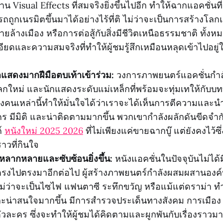
าน Visual Effects ที่สมจริงยิ่งขึ้นไปอีก ทำให้ฉากแอคชั่นที
ถูกเนรมิตขึ้นมาได้อย่างไร้ที่ติ ไม่ว่าจะเป็นการสร้างโลก
ล้างเมือง หรือการต่อสู้กับสิ่งมีชีวิตเหนือธรรมชาติ ทั้งห
ยดและความสมจริงที่ทำให้ผู้ชมรู้สึกเหมือนหลุดเข้าไปอยู่
กแสดงมากฝีมือตบเท้าเข้าร่วม:
วงการภาพยนตร์แอคชั่นกำลังด
ปลกใหม่ และนักแสดงระดับแม่เหล็กที่พร้อมจะทุ่มเทให้กับบท
คนเหล่านี้ทำให้มั่นใจได้ว่าเราจะได้เห็นการตีความและน
ำใคร มีมิติ และน่าติดตามมากขึ้น พวกเขากำลังผลักดันขีดจำ
ค์
หนังใหม่ 2025 2026
ที่ไม่เพียงแค่ขายฉากบู๊ แต่ยังคงไว้ซ
ราวที่กินใจ
ที่หลากหลายและซับซ้อนยิ่งขึ้น:
หนังแอคชั่นในปัจจุบันไม่ได้
บตรงไปตรงมาอีกต่อไป ผู้สร้างภาพยนตร์กำลังผสมผสานอ
 ไม่ว่าจะเป็นไซไฟ แฟนตาซี ระทึกขวัญ หรือแม้แต่ดราม่า ทำใ
ละน่าสนใจมากขึ้น มีการสำรวจประเด็นทางสังคม การเมือง ห
ัวละคร ซึ่งจะทำให้ผู้ชมได้คิดตามและผูกพันกับเรื่องราวม