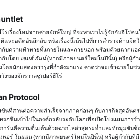
untlet
โร่เรื่องใหม่จากค่ายยักษ์ใหญ่ ที่จะพาเราไปรู้จักกับฮีโร่คน
ิและอดีตอันลึกลับ หนังเรื่องนี้เน้นไปที่การสำรวจด้านจิ
ากับความท้าทายทั้งภายในและภายนอก พร้อมด้วยฉากแอคชั
กำกับโดย
เจมส์ กันน์
(หากมีภาพยนตร์ใหม่ในปีนั้น) หรือผู้กำกับ
โดยนักแสดงดาวรุ่งที่กำลังมาแรง คาดว่าจะเข้าฉายในช่
วังของจักรวาลซูเปอร์ฮีโร่
an Protocol
้มข้นที่สานต่อความสำเร็จจากภาคก่อนๆ กับภารกิจสุดอัน
แทรกซึมเข้าไปในองค์กรลับระดับโลกเพื่อเปิดโปงแผนการร้าย
การันตีความตื่นเต้นด้วยฉากไล่ล่าสุดระห่ำและหักมุมซับซ้อ
ตเฟอร์ โนแลน
(หากมีภาพยนตร์ใหม่ในปีนั้น) หรือผู้กำกับที่ม