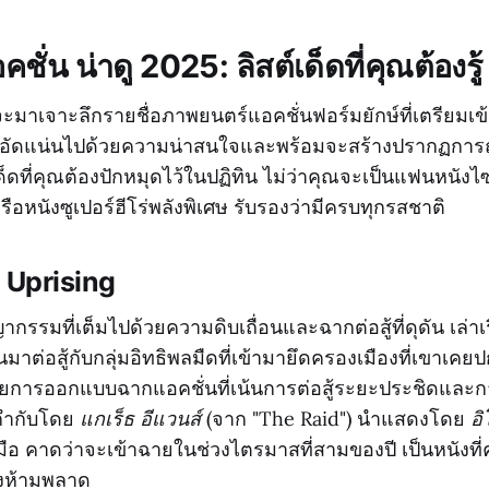
ชั่น น่าดู 2025: ลิสต์เด็ดที่คุณต้องรู้
าจะมาเจาะลึกรายชื่อภาพยนตร์แอคชั่นฟอร์มยักษ์ที่เตรียมเ
ล้วนอัดแน่นไปด้วยความน่าสนใจและพร้อมจะสร้างปรากฏการณ
์เด็ดที่คุณต้องปักหมุดไว้ในปฏิทิน ไม่ว่าคุณจะเป็นแฟนหนัง
ือหนังซูเปอร์ฮีโร่พลังพิเศษ รับรองว่ามีครบทุกรสชาติ
 Uprising
กรรมที่เต็มไปด้วยความดิบเถื่อนและฉากต่อสู้ที่ดุดัน เล่า
้นมาต่อสู้กับกลุ่มอิทธิพลมืดที่เข้ามายึดครองเมืองที่เขาเค
นด้วยการออกแบบฉากแอคชั่นที่เน้นการต่อสู้ระยะประชิดและ
ก กำกับโดย
แกเร็ธ อีแวนส์
(จาก "The Raid") นำแสดงโดย
อิ
ือ คาดว่าจะเข้าฉายในช่วงไตรมาสที่สามของปี เป็นหนังที่
องห้ามพลาด