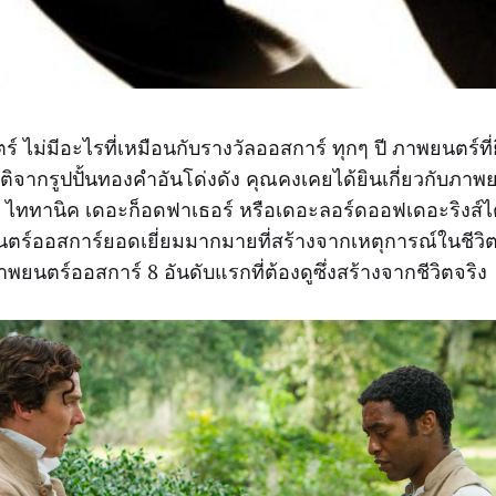
ร์ ไม่มีอะไรที่เหมือนกับรางวัลออสการ์ ทุกๆ ปี ภาพยนตร์ที่ย
ียรติจากรูปปั้นทองคำอันโด่งดัง คุณคงเคยได้ยินเกี่ยวกับภ
่น ไททานิค เดอะก็อดฟาเธอร์ หรือเดอะลอร์ดออฟเดอะริงส์ไ
นตร์ออสการ์ยอดเยี่ยมมากมายที่สร้างจากเหตุการณ์ในชีวิ
าพยนตร์ออสการ์ 8 อันดับแรกที่ต้องดูซึ่งสร้างจากชีวิตจริง