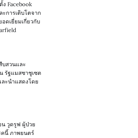
ตั้ง Facebook
 และการเติบโตจาก
อดเยี่ยมเกี่ยวกับ
rfield
ี่สืบสวนและ
ัน รัฐแมสซาชูเซต
59 และนำแสดงโดย
 วูดรูฟ ผู้ป่วย
รคนี้ ภาพยนตร์