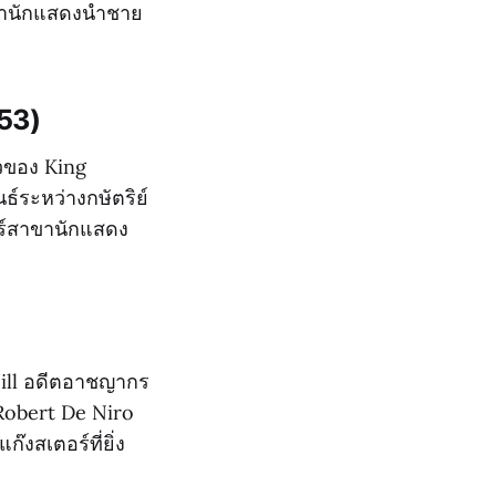
าขานักแสดงนำชาย
553)
าวของ King
์ระหว่างกษัตริย์
การ์สาขานักแสดง
Hill อดีตอาชญากร
 Robert De Niro
งสเตอร์ที่ยิ่ง