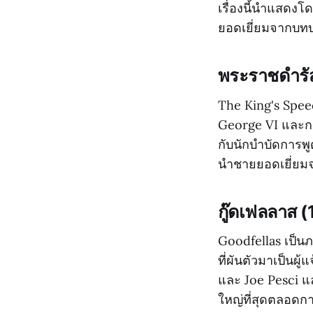
เรื่องนี้นำแสดง
ยอดเยี่ยมจากบท
พระราชดำรัส
The King's Speec
George VI และกา
กับนักบำบัดการพู
นำชายยอดเยี่ย
กู๊ดเฟลลาส 
Goodfellas เป็น
ที่ผันตัวมาเป็นผ
และ Joe Pesci แล
ใหญ่ที่สุดตลอดก