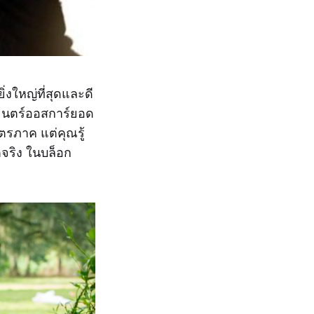
ิ่งใหญ่ที่สุดและดี
าพยนตร์ออสการ์ยอด
ตรภาค แต่คุณรู้
ตจริง ในบล็อก